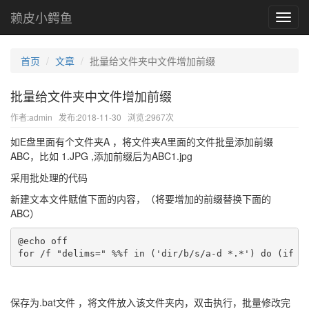
赖皮小鳄鱼
Toggl
navig
首页
文章
批量给文件夹中文件增加前缀
批量给文件夹中文件增加前缀
作者:admin
发布:2018-11-30
浏览:2967次
如E盘里面有个文件夹A ，将文件夹A里面的文件批量添加前缀
ABC，比如 1.JPG ,添加前缀后为ABC1.jpg
采用批处理的代码
新建文本文件赋值下面的内容，（将要增加的前缀替换下面的
ABC）
@echo off

for /f "delims=" %%f in ('dir/b/s/a-d *.*') do (if n
保存为.bat文件 ，将文件放入该文件夹内，双击执行，批量修改完