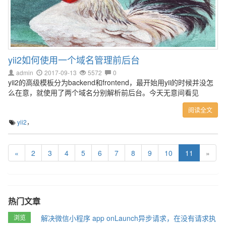
yii2如何使用一个域名管理前后台
admin
2017-09-13
5572
0
yii2的高级模板分为backend和frontend，最开始用yii的时候并没怎
么在意，就使用了两个域名分别解析前后台。今天无意间看见
阅读全文
yii2
，
«
2
3
4
5
6
7
8
9
10
11
»
热门文章
浏览
解决微信小程序 app onLaunch异步请求，在没有请求执