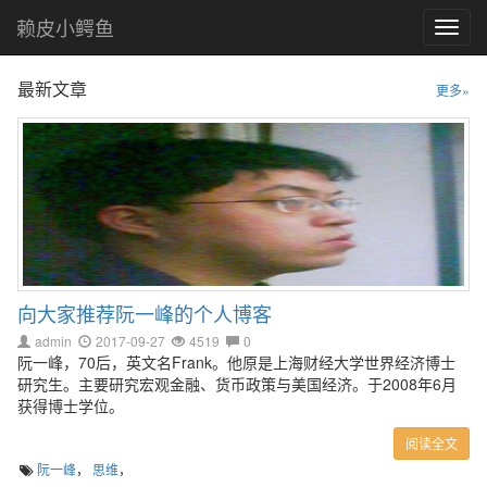
赖皮小鳄鱼
Toggl
navig
最新文章
更多»
向大家推荐阮一峰的个人博客
admin
2017-09-27
4519
0
阮一峰，70后，英文名Frank。他原是上海财经大学世界经济博士
研究生。主要研究宏观金融、货币政策与美国经济。于2008年6月
获得博士学位。
阅读全文
阮一峰
，
思维
，